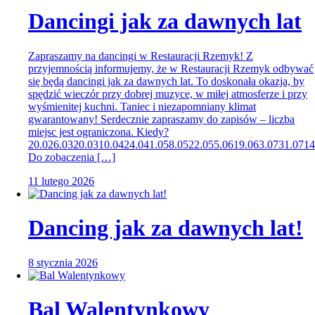
Dancingi jak za dawnych lat
Zapraszamy na dancingi w Restauracji Rzemyk! Z
przyjemnością informujemy, że w Restauracji Rzemyk odbywać
się będą dancingi jak za dawnych lat. To doskonała okazja, by
spędzić wieczór przy dobrej muzyce, w miłej atmosferze i przy
wyśmienitej kuchni. Taniec i niezapomniany klimat
gwarantowany! Serdecznie zapraszamy do zapisów – liczba
miejsc jest ograniczona. Kiedy?
20.026.0320.0310.0424.041.058.0522.055.0619.063.0731.0714
Do zobaczenia […]
11 lutego 2026
Dancing jak za dawnych lat!
8 stycznia 2026
Bal Walentynkowy